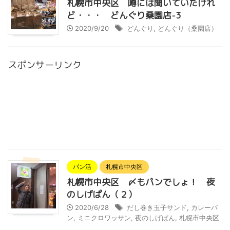
札幌市中央区 噂には聞いていたけれ
ど・・・ どんぐり桑園店-3
2020/9/20
どんぐり
,
どんぐり（桑園店）
スポンサーリンク
パン活
札幌市中央区
札幌市中央区 〆もパンでしょ！ 夜
のしげぱん（２）
2020/6/28
だし巻き玉子サンド
,
カレーパ
ン
,
ミニクロワッサン
,
夜のしげぱん
,
札幌市中央区