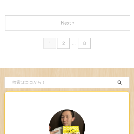
Next »
1
2
…
8