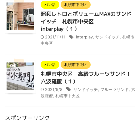
パン活
札幌市中央区
昭和レトロとボリュームMAXのサンド
イッチ 札幌市中央区
interplay（１）
2021/11/11
interplay
,
サンドイッチ
,
札幌市
中央区
パン活
札幌市中央区
札幌市中央区 高級フルーツサンド！
六波羅蜜（１）
2021/9/8
サンドイッチ
,
フルーツサンド
,
六
波羅蜜
,
札幌市中央区
スポンサーリンク