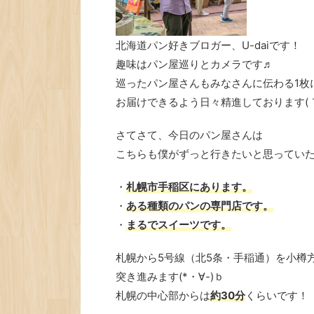
北海道パン好きブロガー、U-daiです！
趣味はパン屋巡りとカメラです♬
巡ったパン屋さんもみなさんに伝わる1枚
お届けできるよう日々精進しております(｀･
さてさて、今日のパン屋さんは
こちらも僕がずっと行きたいと思ってい
・
札幌市手稲区にあります。
・
ある種類のパンの専門店です。
・
まるでスイーツです。
札幌から5号線（北5条・手稲通）を小樽
突き進みます(*・∀-)ｂ
札幌の中心部からは
約30分
くらいです！