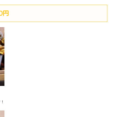
0円
す！