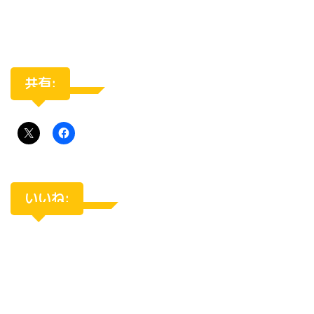
共有:
いいね: