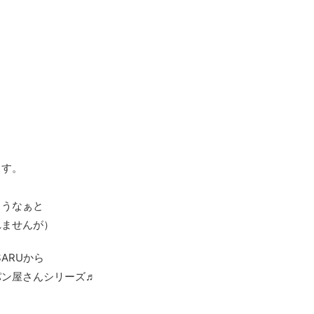
ます。
ろうなぁと
れませんが）
ARUから
パン屋さんシリーズ♬