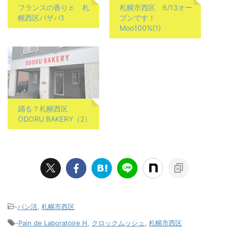
フランスの香り♬ 札
札幌市西区 6/13オー
幌西区パザパ1
プンです！
Moo100%(1)
踊る？札幌西区
ODORU BAKERY（2）
-
パン活
,
札幌市西区
-
Pain de Laboratoire H
,
クロックムッシュ
,
札幌市西区