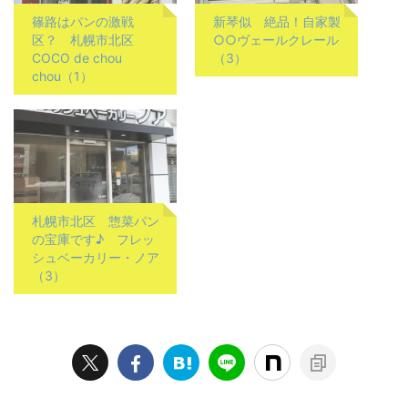
篠路はパンの激戦
新琴似 絶品！自家製
区？ 札幌市北区
○○ヴェールクレール
COCO de chou
（3）
chou（1）
札幌市北区 惣菜パン
の宝庫です♪ フレッ
シュベーカリー・ノア
（3）