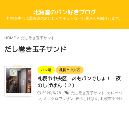
北海道のパン好きブログ
札幌を中心に北海道のおいしくてホットなパン屋さんを紹介します。
HOME
>
だし巻き玉子サンド
だし巻き玉子サンド
パン活
札幌市中央区
札幌市中央区 〆もパンでしょ！ 夜
のしげぱん（２）
2020/6/28
だし巻き玉子サンド
,
カレーパ
ン
,
ミニクロワッサン
,
夜のしげぱん
,
札幌市中央区