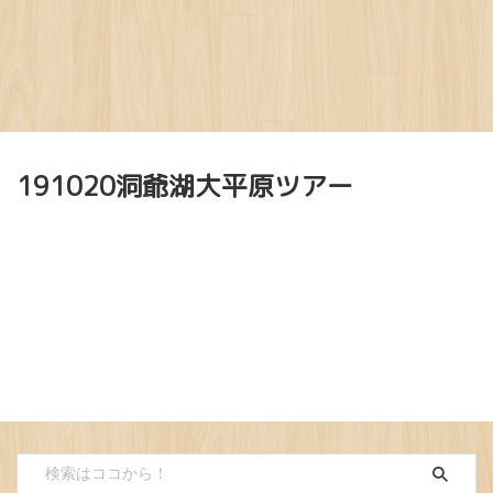
191020洞爺湖大平原ツアー